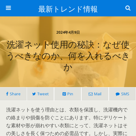
最新トレンド情報
2024年4月9日
洗濯ネット使用の秘訣：なぜ使
うべきなのか、何を入れるべき
か
Share
Tweet
Pin
Mail
SMS
洗濯ネットを使う理由とは、衣類を保護し、洗濯機内で
の絡まりや損傷を防ぐことにあります。特にデリケート
な素材や形が崩れやすい衣類にとって、洗濯ネットはそ
の美しさを長く保つための必需品です。しかし、実際に